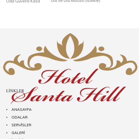
Ütü ve Ütü Masası (İstekle)
Oda Güvenli Kasa
LİNKLER
ANASAYFA
ODALAR
SERVİSLER
GALERİ