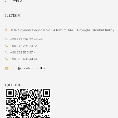
İLETİŞİM
İLETİŞİM
Refik Saydam Caddesi No 14 Taksim 34435 Beyoglu, Istanbul Turkey
+90 212 297 22 48-49
+90 212 297 23 54
+90 552 575 87 44
+90 531 686 44 44
info@hotelsantahill.com
QR CODE